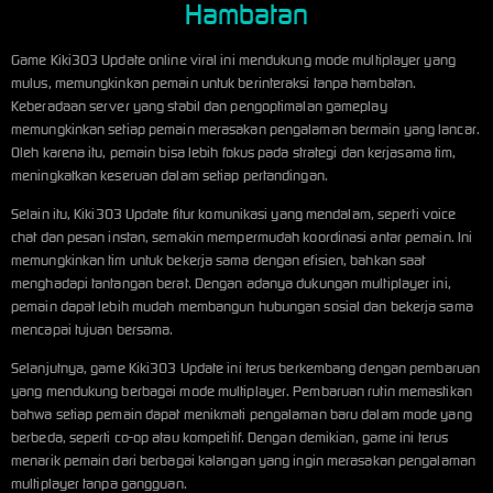
Hambatan
Game Kiki303 Update online viral ini mendukung mode multiplayer yang
mulus, memungkinkan pemain untuk berinteraksi tanpa hambatan.
Keberadaan server yang stabil dan pengoptimalan gameplay
memungkinkan setiap pemain merasakan pengalaman bermain yang lancar.
Oleh karena itu, pemain bisa lebih fokus pada strategi dan kerjasama tim,
meningkatkan keseruan dalam setiap pertandingan.
Selain itu, Kiki303 Update fitur komunikasi yang mendalam, seperti voice
chat dan pesan instan, semakin mempermudah koordinasi antar pemain. Ini
memungkinkan tim untuk bekerja sama dengan efisien, bahkan saat
menghadapi tantangan berat. Dengan adanya dukungan multiplayer ini,
pemain dapat lebih mudah membangun hubungan sosial dan bekerja sama
mencapai tujuan bersama.
Selanjutnya, game Kiki303 Update ini terus berkembang dengan pembaruan
yang mendukung berbagai mode multiplayer. Pembaruan rutin memastikan
bahwa setiap pemain dapat menikmati pengalaman baru dalam mode yang
berbeda, seperti co-op atau kompetitif. Dengan demikian, game ini terus
menarik pemain dari berbagai kalangan yang ingin merasakan pengalaman
multiplayer tanpa gangguan.