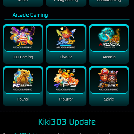
Arcade Gaming
JDB Gaming
Live22
Arcadia
FaChai
Playstar
Spinix
Kiki303 Update